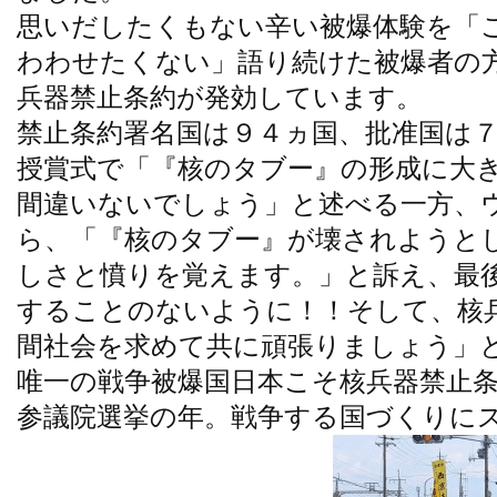
思いだしたくもない辛い被爆体験を「
わわせたくない」語り続けた被爆者の
兵器禁止条約が発効しています。
禁止条約署名国は９４ヵ国、批准国は
授賞式で「『核のタブー』の形成に大
間違いないでしょう」と述べる一方、
ら、「『核のタブー』が壊されようと
しさと憤りを覚えます。」と訴え、最
することのないように！！そして、核
間社会を求めて共に頑張りましょう」
唯一の戦争被爆国日本こそ核兵器禁止
参議院選挙の年。戦争する国づくりに