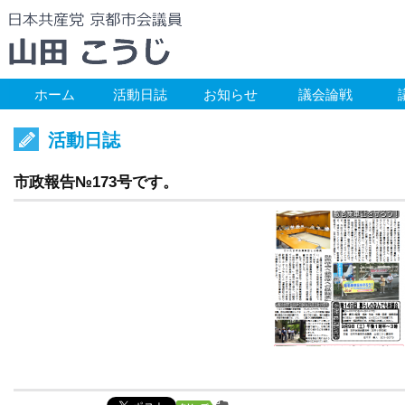
ホーム
活動日誌
お知らせ
議会論戦
活動日誌
市政報告№173号です。