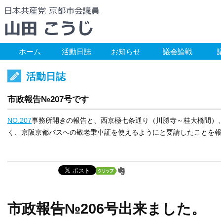
ホーム
活動日誌
お知らせ
議会論戦
活動日誌
市政報告№207号です
NO.207
事務所開きの報告と、西京極七条通り（川勝寺～桂大橋間）
く、京阪京都バスへの敬老乗車証を使えるようにと要請したことを
市政報告№206号出来ました。