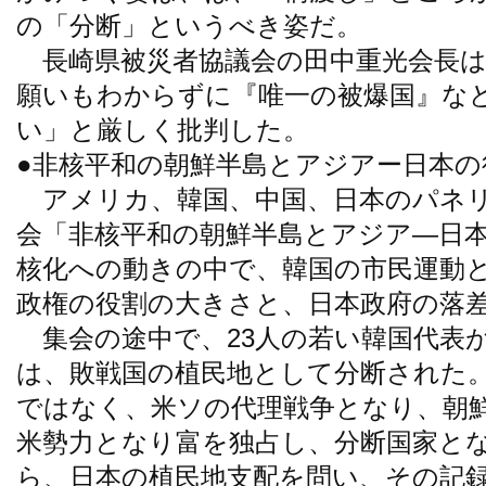
の「分断」というべき姿だ。
長崎県被災者協議会の田中重光会長は
願いもわからずに『唯一の被爆国』な
い」と厳しく批判した。
●非核平和の朝鮮半島とアジアー日本の
アメリカ、韓国、中国、日本のパネリ
会「非核平和の朝鮮半島とアジア―日
核化への動きの中で、韓国の市民運動
政権の役割の大きさと、日本政府の落
集会の途中で、23人の若い韓国代表
は、敗戦国の植民地として分断された
ではなく、米ソの代理戦争となり、朝
米勢力となり富を独占し、分断国家と
ら、日本の植民地支配を問い、その記