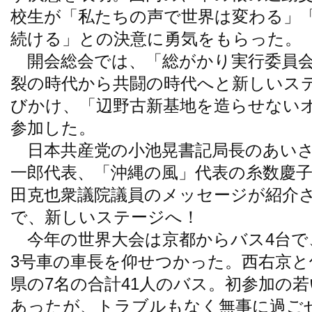
校生が「私たちの声で世界は変わる」
続ける」との決意に勇気をもらった。
開会総会では、「総がかり実行委員会
裂の時代から共闘の時代へと新しいス
びかけ、「辺野古新基地を造らせない
参加した。
日本共産党の小池晃書記局長のあいさ
一郎代表、「沖縄の風」代表の糸数慶
田克也衆議院議員のメッセージが紹介
で、新しいステージへ！
今年の世界大会は京都からバス4台で、
3号車の車長を仰せつかった。西右京と
県の7名の合計41人のバス。初参加の
あったが、トラブルもなく無事に過ご