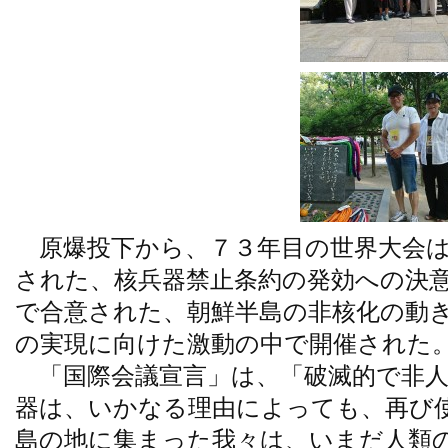
原爆投下から、７３年目の世界大会は
された、核兵器禁止条約の発効への決
で合意された、朝鮮半島の非核化の動
の実現に向けた激動の中で開催された
「国際会議宣言」は、「破滅的で非人
器は、いかなる理由によっても、再び
島の地に集まった我々は、いまだ人類