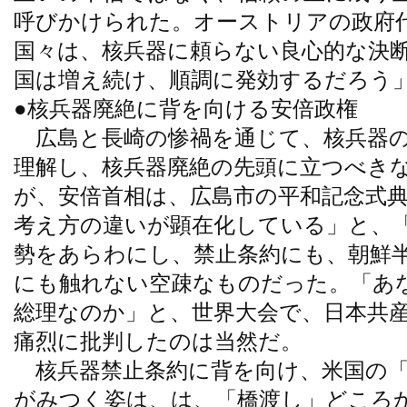
呼びかけられた。オーストリアの政府
国々は、核兵器に頼らない良心的な決
国は増え続け、順調に発効するだろう
●核兵器廃絶に背を向ける安倍政権
広島と長崎の惨禍を通じて、核兵器の
理解し、核兵器廃絶の先頭に立つべき
が、安倍首相は、広島市の平和記念式
考え方の違いが顕在化している」と、
勢をあらわにし、禁止条約にも、朝鮮
にも触れない空疎なものだった。「あ
総理なのか」と、世界大会で、日本共
痛烈に批判したのは当然だ。
核兵器禁止条約に背を向け、米国の「
がみつく姿は、は、「橋渡し」どころ