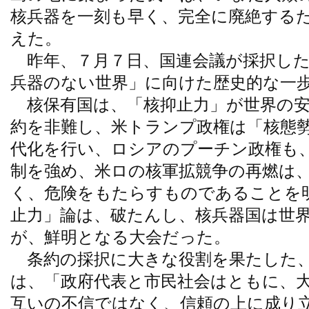
核兵器を一刻も早く、完全に廃絶する
えた。
昨年、７月７日、国連会議が採択した
兵器のない世界」に向けた歴史的な一
核保有国は、「核抑止力」が世界の安
約を非難し、米トランプ政権は「核態
代化を行い、ロシアのプーチン政権も
制を強め、米ロの核軍拡競争の再燃は
く、危険をもたらすものであることを
止力」論は、破たんし、核兵器国は世
が、鮮明となる大会だった。
条約の採択に大きな役割を果たした、
は、「政府代表と市民社会はともに、
互いの不信ではなく、信頼の上に成り