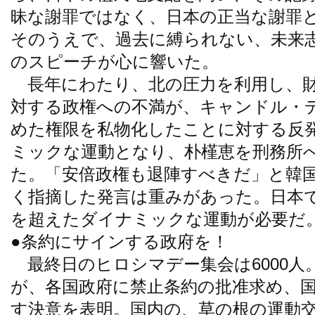
昧な謝罪ではなく、日本の正当な謝罪
そのうえで、過去に縛られない、未来
のスピーチが心に響いた。
長年にわたり、北の圧力を利用し、財
対する政権への不満が、キャンドル・
めた権限を私物化したことに対する反
ミックな運動となり、朴槿恵を刑務所
た。「安倍政権も退陣すべきだ」と韓
く指摘した発言は重みがあった。日本
を超えたダイナミックな運動が必要だ
●条約にサインする政府を！
最終日のヒロシマデー集会は6000人
が、各国政府に禁止条約の批准求め、
す決意を表明。国内の、草の根の運動交